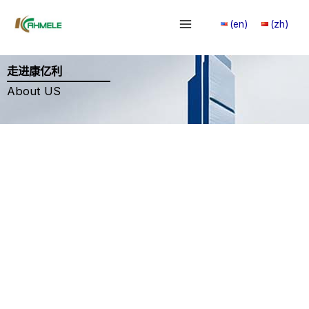
跳
(en)
(zh)
至
内
容
走进康亿利
About US